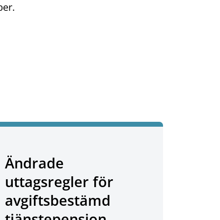
ber.
Ändrade
uttagsregler för
avgiftsbestämd
tjänstepension