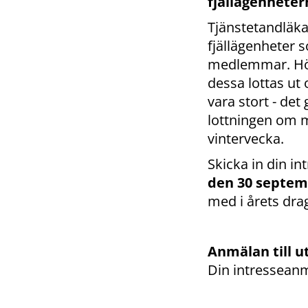
fjällägenheter
Tjänstetandläka
fjällägenheter s
medlemmar. Hö
dessa lottas ut 
vara stort - det 
lottningen om ma
vintervecka.
Skicka in din i
den 30 septem
med i årets dra
Anmälan till u
Din intressean