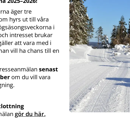
na 2025–2026!
rna äger tre
om hyrs ut till våra
gsäsongsveckorna i
och intresset brukar
gäller att vara med i
n vill ha chans till en
ntresseanmälan
senast
ber
om du vill vara
gning.
tlottning
mälan
gör du här.