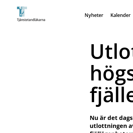
Nyheter
Kalender
Utlo
högs
fjäll
Nu är det dags 
utlottningen a