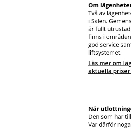
Om lägenhete
Två av lägenhete
i Sälen. Gemensa
är fullt utrustad
finns i områden
god service samt 
liftsystemet.
Läs mer om lä
aktuella priser
När utlottnin
Den som har till
Var därför noga 