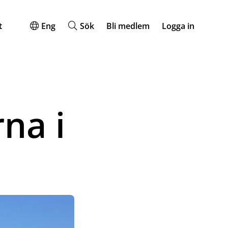
t
Eng
Sök
Bli medlem
Logga in
na i