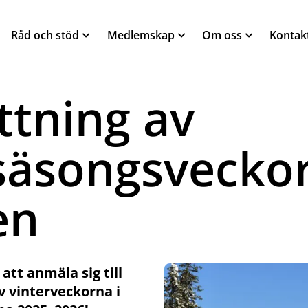
Råd och stöd
Medlemskap
Om oss
Kontak
ttning av
äsongsveckor
en
att anmäla sig till
v vinterveckorna i