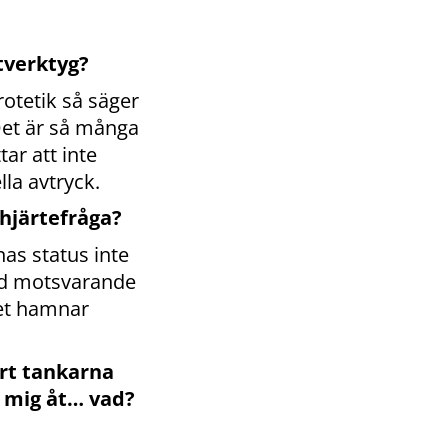
tverktyg?
rotetik så säger
Det är så många
ar att inte
la avtryck.
 hjärtefråga?
rnas status inte
ed motsvarande
et hamnar
ort tankarna
g mig åt… vad?
a