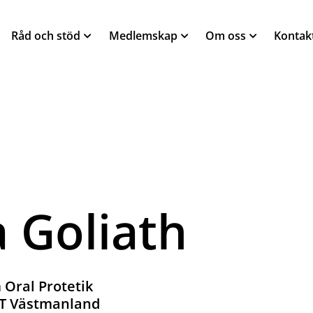
Råd och stöd
Medlemskap
Om oss
Kontak
 Goliath
 Oral Protetik
TT Västmanland