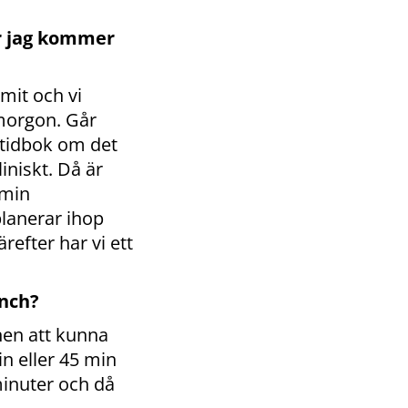
är jag kommer
mit och vi
morgon. Går
tidbok om det
iniskt. Då är
 min
lanerar ihop
refter har vi ett
unch?
nen att kunna
in eller 45 min
minuter och då