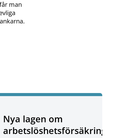
 får man
evliga
tankarna.
Nya lagen om
arbetslöshetsförsäkring