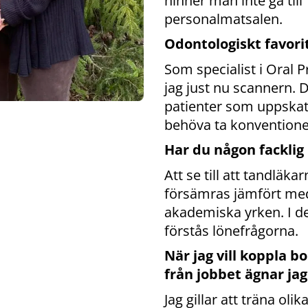
hinner man inte gå till
personalmatsalen.
Odontologiskt favori
Som specialist i Oral P
jag just nu scannern. 
patienter som uppskatt
behöva ta konventionel
Har du någon facklig
Att se till att tandläka
försämras jämfört m
akademiska yrken. I d
förstås lönefrågorna.
När jag vill koppla b
från jobbet ägnar ja
Jag gillar att träna olik