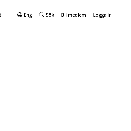
t
Eng
Sök
Bli medlem
Logga in