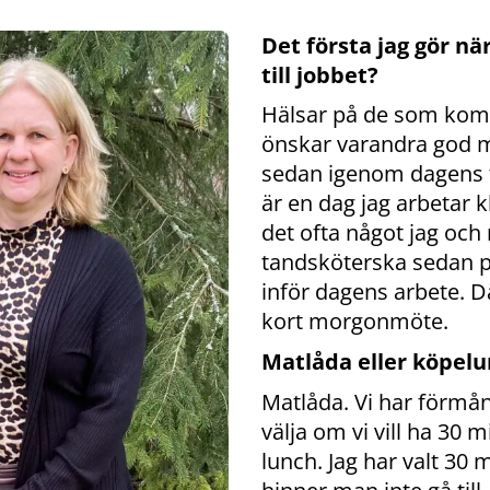
Det första jag gör n
till jobbet?
Hälsar på de som kom
önskar varandra god 
sedan igenom dagens 
är en dag jag arbetar kl
det ofta något jag och
tandsköterska sedan p
inför dagens arbete. Dä
kort morgonmöte.
Matlåda eller köpel
Matlåda. Vi har förmå
välja om vi vill ha 30 m
lunch. Jag har valt 30 