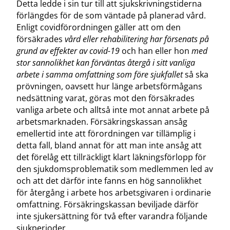
Detta ledde i sin tur till att sjukskrivningstiderna
förlängdes för de som väntade på planerad vård.
Enligt covidförordningen gäller att om den
försäkrades
vård eller rehabilitering har försenats på
grund av effekter av covid-19
och han eller hon
med
stor sannolikhet kan förväntas återgå i sitt vanliga
arbete i samma omfattning som före sjukfallet
så ska
prövningen, oavsett hur länge arbetsförmågans
nedsättning varat, göras mot den försäkrades
vanliga arbete och alltså inte mot annat arbete på
arbetsmarknaden. Försäkringskassan ansåg
emellertid inte att förordningen var tillämplig i
detta fall, bland annat för att man inte ansåg att
det förelåg ett tillräckligt klart läkningsförlopp för
den sjukdomsproblematik som medlemmen led av
och att det därför inte fanns en hög sannolikhet
för återgång i arbete hos arbetsgivaren i ordinarie
omfattning. Försäkringskassan beviljade därför
inte sjukersättning för två efter varandra följande
sjukperioder.