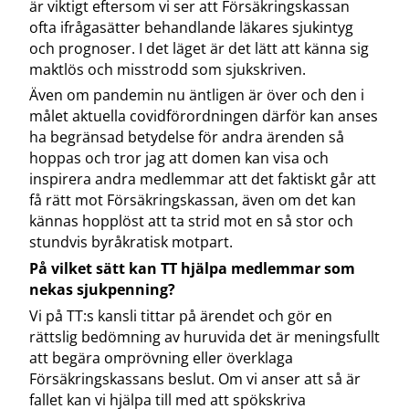
är viktigt eftersom vi ser att Försäkringskassan
ofta ifrågasätter behandlande läkares sjukintyg
och prognoser. I det läget är det lätt att känna sig
maktlös och misstrodd som sjukskriven.
Även om pandemin nu äntligen är över och den i
målet aktuella covidförordningen därför kan anses
ha begränsad betydelse för andra ärenden så
hoppas och tror jag att domen kan visa och
inspirera andra medlemmar att det faktiskt går att
få rätt mot Försäkringskassan, även om det kan
kännas hopplöst att ta strid mot en så stor och
stundvis byråkratisk motpart.
På vilket sätt kan TT hjälpa medlemmar som
nekas sjukpenning?
Vi på TT:s kansli tittar på ärendet och gör en
rättslig bedömning av huruvida det är meningsfullt
att begära omprövning eller överklaga
Försäkringskassans beslut. Om vi anser att så är
fallet kan vi hjälpa till med att spökskriva