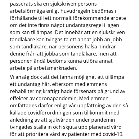
passerats ska en sjukskriven persons
arbetsförmåga enligt huvudregeln bedömas i
förhållande till ett normalt förekommande arbete
om det inte finns något undantagsregel i lagen
som kan tillämpas. Det innebär att en sjukskriven
tandläkare kan tvingas ta ett annat jobb än jobb
som tandläkare, när personens hälsa hindrar
denne från att jobba som tandläkare, men att
personen ändå bedöms kunna utföra annat
arbete på arbetsmarknaden.
Vi ansåg dock att det fanns möjlighet att tillämpa
ett undantag här, eftersom medlemmens
rehabilitering kraftigt hade försenats på grund av
effekter av coronapandemin. Medlemmen
omfattades därför enligt vår uppfattning av den så
kallade covidförordningen som tillkommit med
anledning av att sjukvården under pandemin
tvingades ställa in och skjuta upp planerad vård
för att prioritera vård av patienter med covid-19.