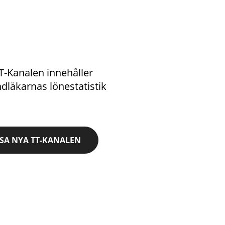
-Kanalen innehåller
dläkarnas lönestatistik
ÄSA NYA TT-KANALEN