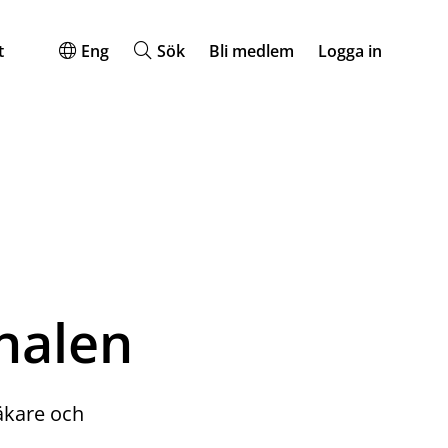
t
Eng
Sök
Bli medlem
Logga in
nalen
äkare och