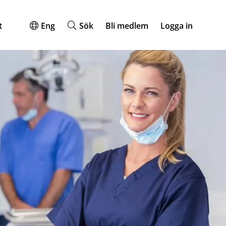
t
Eng
Sök
Bli medlem
Logga in