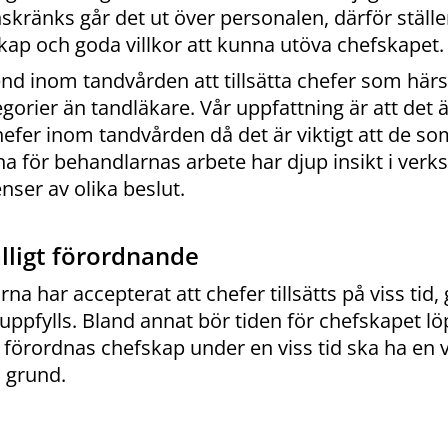
skränks går det ut över personalen, därför ställer
kap och goda villkor att kunna utöva chefskapet.
end inom tandvården att tillsätta chefer som hä
gorier än tandläkare. Vår uppfattning är att det 
efer inom tandvården då det är viktigt att de so
na för behandlarnas arbete har djup insikt i verk
nser av olika beslut.
älligt förordnande
na har accepterat att chefer tillsätts på viss tid, g
uppfylls. Bland annat bör tiden för chefskapet lö
förordnas chefskap under en viss tid ska ha en v
 grund.