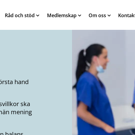
Råd och stöd
Medlemskap
Om oss
Kontak
örsta hand
svillkor ska
llmän mening
n balans