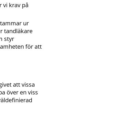
 vi krav på
rstammar ur
är tandläkare
m styr
samheten för att
ivet att vissa
pa över en viss
äldefinierad