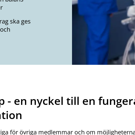
r
rag ska ges
 och
 - en nyckel till en funge
ation
tiga för övriga medlemmar och om möjligheterna 