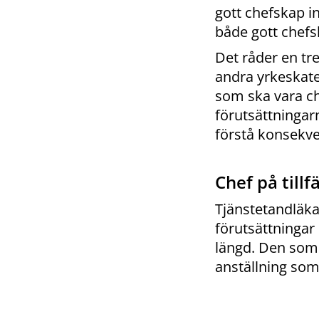
gott chefskap in
både gott chefs
Det råder en tr
andra yrkeskate
som ska vara ch
förutsättningar
förstå konsekve
Chef på tillf
Tjänstetandläkar
förutsättningar 
längd. Den som 
anställning som