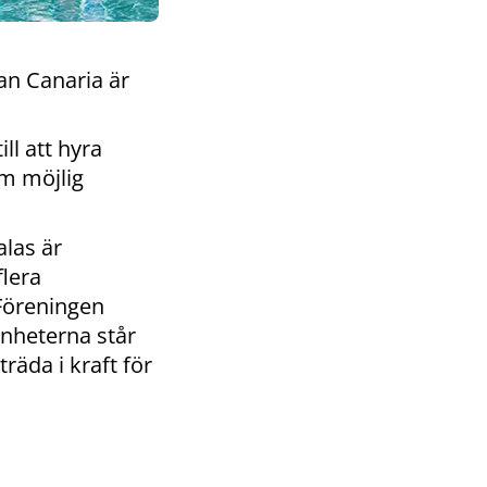
ran Canaria är
ll att hyra
om möjlig
las är
lera
Föreningen
enheterna står
äda i kraft för