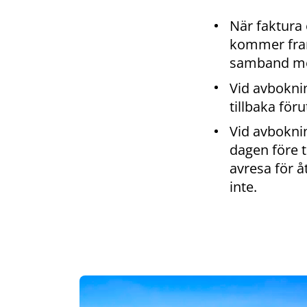
När faktura
kommer fram
samband med
Vid avbokni
tillbaka för
Vid avbokni
dagen före 
avresa för å
inte.