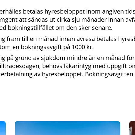
 erhålles betalas hyresbeloppet inom angiven tid
gent att sändas ut cirka sju månader innan avfär
 bokningstillfället om den sker senare.
ng fram till en månad innan avresa betalas hyre
utom en bokningsavgift på 1000 kr.
ng på grund av sjukdom mindre än en månad för
tillträdesdagen, behövs läkarintyg med uppgift o
terbetalning av hyresbeloppet. Bokningsavgiften