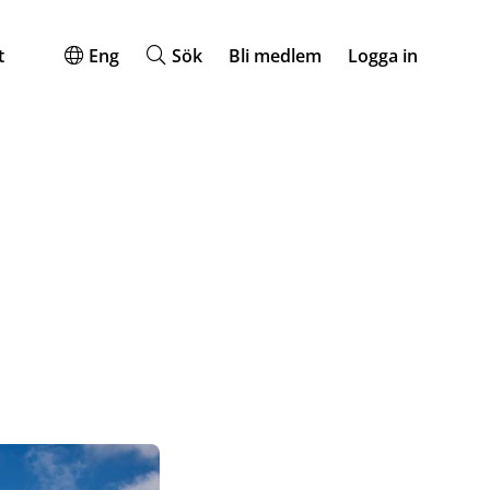
t
Eng
Sök
Bli medlem
Logga in