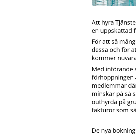
Att hyra Tjänste
en uppskattad 
För att så mång
dessa och för a
kommer nuvaran
Med införande a
förhoppningen a
medlemmar däri
minskar på så s
outhyrda på gru
fakturor som sä
De nya boknings