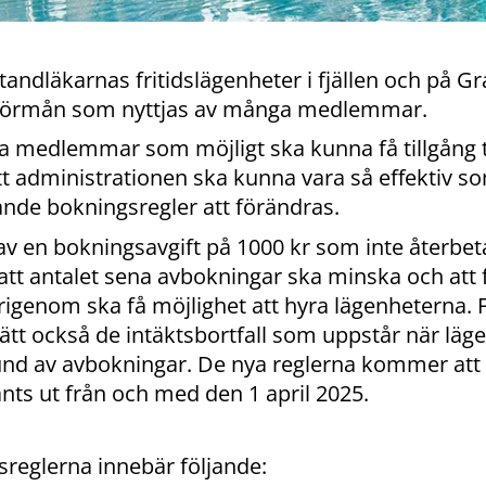
tandläkarnas fritidslägenheter i fjällen och på G
förmån som nyttjas av många medlemmar.
a medlemmar som möjligt ska kunna få tillgång ti
tt administrationen ska kunna vara så effektiv s
de bokningsregler att förändras.
v en bokningsavgift på 1000 kr som inte återbeta
tt antalet sena avbokningar ska minska och att f
genom ska få möjlighet att hyra lägenheterna. 
ätt också de intäktsbortfall som uppstår när läg
nd av avbokningar. De nya reglerna kommer att tr
nts ut från och med den 1 april 2025.
reglerna innebär följande: