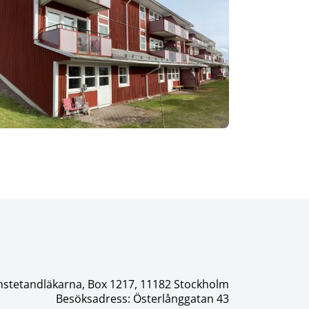
nstetandläkarna, Box 1217, 11182 Stockholm
Besöksadress: Österlånggatan 43