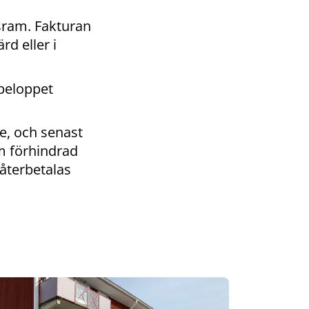
sram. Fakturan
d eller i
sbeloppet
e, och senast
m förhindrad
 återbetalas