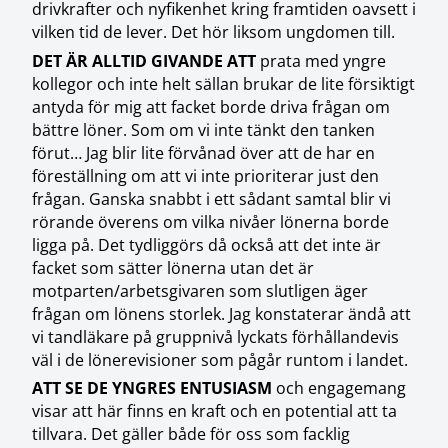
drivkrafter och nyfikenhet kring framtiden oavsett i
vilken tid de lever. Det hör liksom ungdomen till.
DET ÄR ALLTID GIVANDE ATT
prata med yngre
kollegor och inte helt sällan brukar de lite försiktigt
antyda för mig att facket borde driva frågan om
bättre löner. Som om vi inte tänkt den tanken
förut… Jag blir lite förvånad över att de har en
föreställning om att vi inte prioriterar just den
frågan. Ganska snabbt i ett sådant samtal blir vi
rörande överens om vilka nivåer lönerna borde
ligga på. Det tydliggörs då också att det inte är
facket som sätter lönerna utan det är
motparten/arbetsgivaren som slutligen äger
frågan om lönens storlek. Jag konstaterar ändå att
vi tandläkare på gruppnivå lyckats förhållandevis
väl i de lönerevisioner som pågår runtom i landet.
ATT SE DE YNGRES ENTUSIASM
och engagemang
visar att här finns en kraft och en potential att ta
tillvara. Det gäller både för oss som facklig