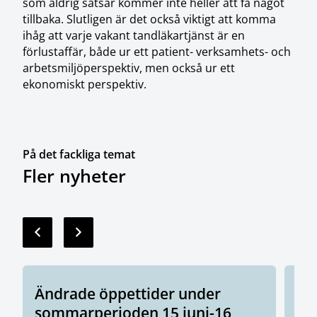
som aldrig satsar kommer inte heller att få något
tillbaka. Slutligen är det också viktigt att komma
ihåg att varje vakant tandläkartjänst är en
förlustaffär, både ur ett patient- verksamhets- och
arbetsmiljöperspektiv, men också ur ett
ekonomiskt perspektiv.
På det fackliga temat
Fler nyheter
Ändrade öppettider under
Vi
sommarperioden 15 juni-16
fö